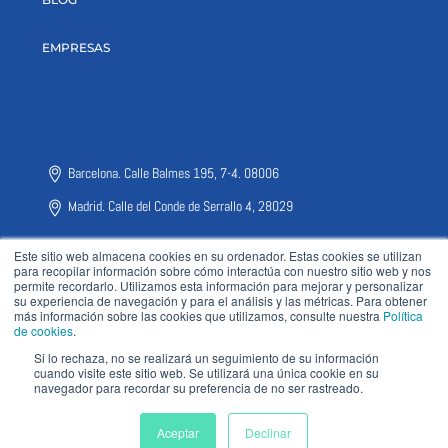
EMPRESAS
Barcelona. Calle Balmes 195, 7-4. 08006
Madrid. Calle del Conde de Serrallo 4, 28029
Este sitio web almacena cookies en su ordenador. Estas cookies se utilizan
para recopilar información sobre cómo interactúa con nuestro sitio web y nos
permite recordarlo. Utilizamos esta información para mejorar y personalizar
su experiencia de navegación y para el análisis y las métricas. Para obtener
más información sobre las cookies que utilizamos, consulte nuestra
Política
de cookies
.
CDMX. Calle Adolfo Lopez Mateos nº2024, Colonia Bellavista, Metepec
52172
Si lo rechaza, no se realizará un seguimiento de su información
cuando visite este sitio web. Se utilizará una única cookie en su
navegador para recordar su preferencia de no ser rastreado.
Santiago de Chile. Cerro el Plomo 5931, 7550000
Aceptar
Declinar