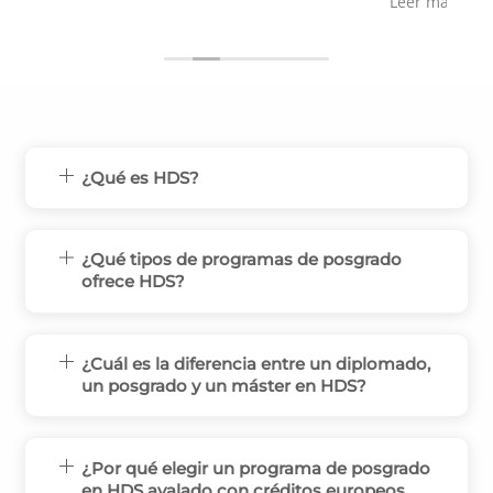
Leer más
diplomado q termino con ellos, de
p
Dermatolgia, y no tardare en planear el
segundo.
n
Ainhoa, le estoy muy agradecida con sus
atenciones y prontas respuestas a mis
dudas.
¿Qué es HDS?
¿Qué tipos de programas de posgrado
ofrece HDS?
¿Cuál es la diferencia entre un diplomado,
un posgrado y un máster en HDS?
¿Por qué elegir un programa de posgrado
en HDS avalado con créditos europeos