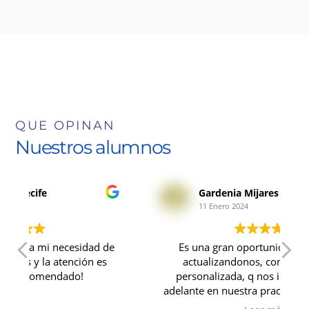
QUE OPINAN
Nuestros alumnos
Gardenia Mijares
11 Enero 2024
e
Es una gran oportunidad para seguir
H
actualizandonos, con una atencion
personalizada, q nos impulsa a seguir
adelante en nuestra practica medica diaria,
con cursos de vanguardia.... Es el primer