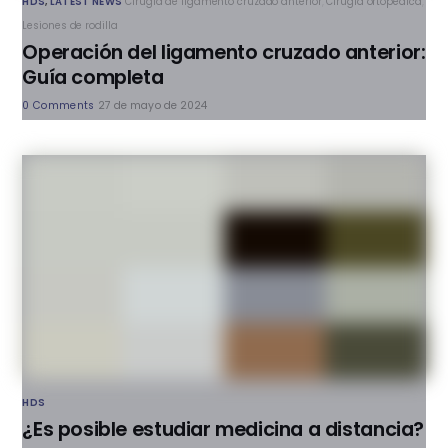
HDS
,
LATEST NEWS
Cirugía de ligamento cruzado anterior
,
Cirugía ortopédica
,
Lesiones de rodilla
Operación del ligamento cruzado anterior:
Guía completa
0 Comments
27 de mayo de 2024
HDS
¿Es posible estudiar medicina a distancia?