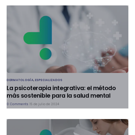
DERMATOLOGÍA
,
ESPECIALIZADOS
La psicoterapia integrativa: el método
más sostenible para la salud mental
0 Comments
15 de julio de 2024