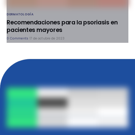
DERMATOLOGÍA
Recomendaciones para la psoriasis en
pacientes mayores
0 Comments
17 de octubre de 2023