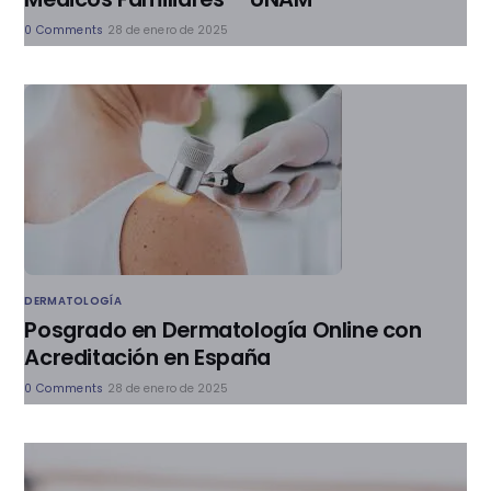
0 Comments
28 de enero de 2025
DERMATOLOGÍA
Posgrado en Dermatología Online con
Acreditación en España
0 Comments
28 de enero de 2025