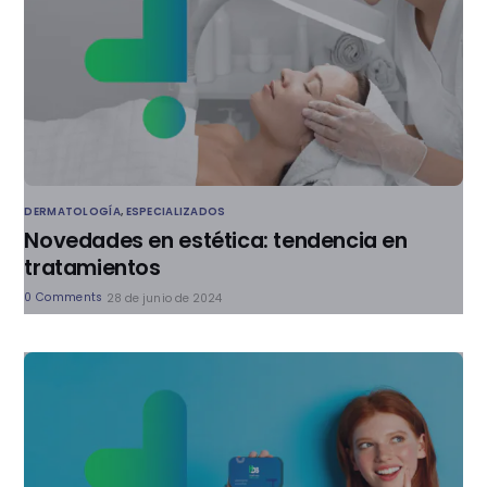
DERMATOLOGÍA
,
ESPECIALIZADOS
Novedades en estética: tendencia en
tratamientos
0 Comments
28 de junio de 2024