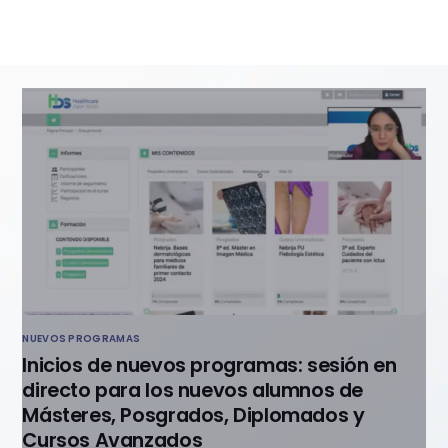
NUEVOS PROGRAMAS
Inicios de nuevos programas: sesión en
directo para los nuevos alumnos de
Másteres, Posgrados, Diplomados y
Cursos Avanzados