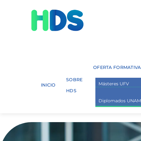
Skip
Menu
to
content
OFERTA FORMATIVA
SOBRE
Másteres UFV
INICIO
HDS
Diplomados UNA