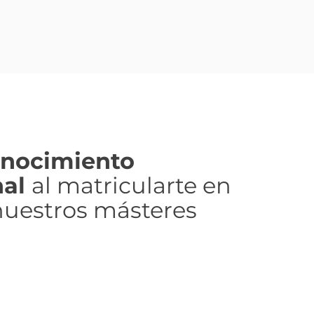
onocimiento
nal
al matricularte en
nuestros másteres