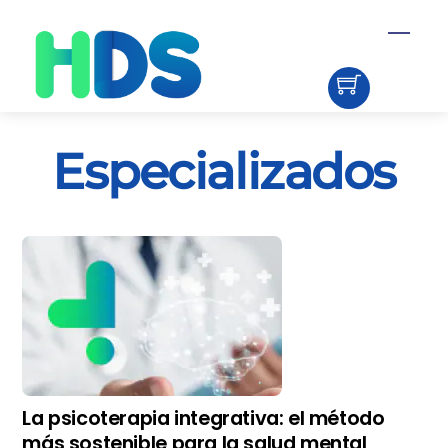
Skip
Menu
to
content
Especializados
La psicoterapia integrativa: el método
más sostenible para la salud mental