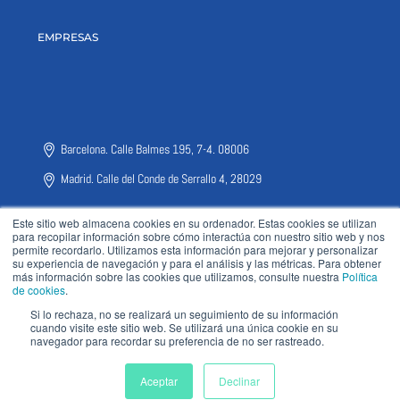
EMPRESAS
Barcelona. Calle Balmes 195, 7-4. 08006
Madrid. Calle del Conde de Serrallo 4, 28029
Este sitio web almacena cookies en su ordenador. Estas cookies se utilizan
para recopilar información sobre cómo interactúa con nuestro sitio web y nos
permite recordarlo. Utilizamos esta información para mejorar y personalizar
su experiencia de navegación y para el análisis y las métricas. Para obtener
más información sobre las cookies que utilizamos, consulte nuestra
Política
de cookies
.
CDMX. Calle Adolfo Lopez Mateos nº2024, Colonia Bellavista, Metepec
52172
Si lo rechaza, no se realizará un seguimiento de su información
cuando visite este sitio web. Se utilizará una única cookie en su
navegador para recordar su preferencia de no ser rastreado.
Santiago de Chile. Cerro el Plomo 5931, 7550000
Aceptar
Declinar