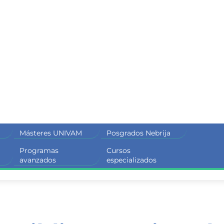
Másteres UNIVAM
Posgrados Nebrija
Programas
Cursos
M
avanzados
especializados