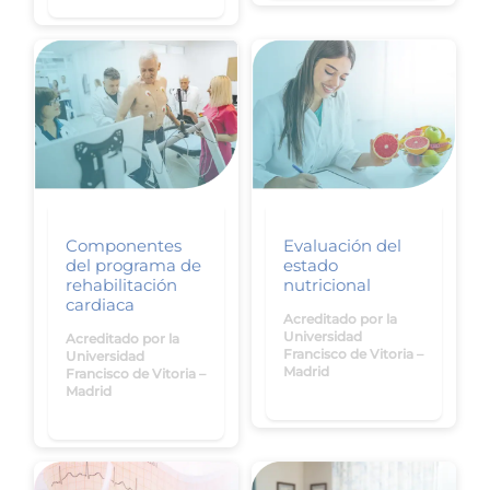
Componentes
Evaluación del
del programa de
estado
rehabilitación
nutricional
cardiaca
Acreditado por la
Universidad
Acreditado por la
Francisco de Vitoria –
Universidad
Madrid
Francisco de Vitoria –
Madrid