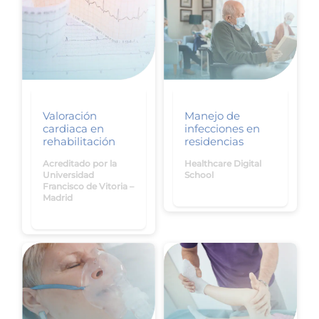
Valoración
Manejo de
cardiaca en
infecciones en
rehabilitación
residencias
Acreditado por la
Healthcare Digital
Universidad
School
Francisco de Vitoria –
Madrid