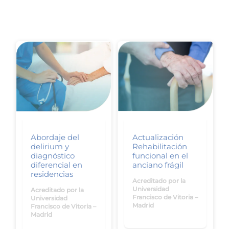
Abordaje del
Actualización
delirium y
Rehabilitación
diagnóstico
funcional en el
diferencial en
anciano frágil
residencias
Acreditado por la
Universidad
Acreditado por la
Francisco de Vitoria –
Universidad
Madrid
Francisco de Vitoria –
Madrid