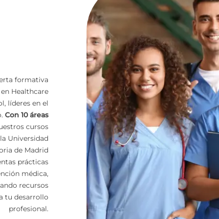
ferta formativa
 en Healthcare
l, líderes en el
o.
Con 10 áreas
nuestros cursos
 la Universidad
toria de Madrid
ntas prácticas
tención médica,
ando recursos
a tu desarrollo
profesional.