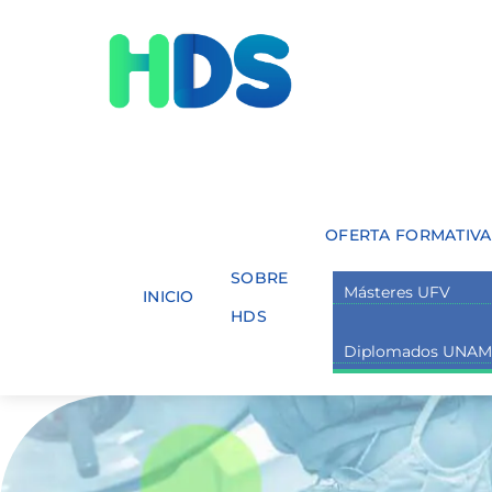
Skip
Menu
to
content
OFERTA FORMATIVA
SOBRE
Másteres UFV
INICIO
HDS
Diplomados UNA