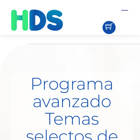
Skip
Menu
to
content
Programa
avanzado
Temas
selectos de