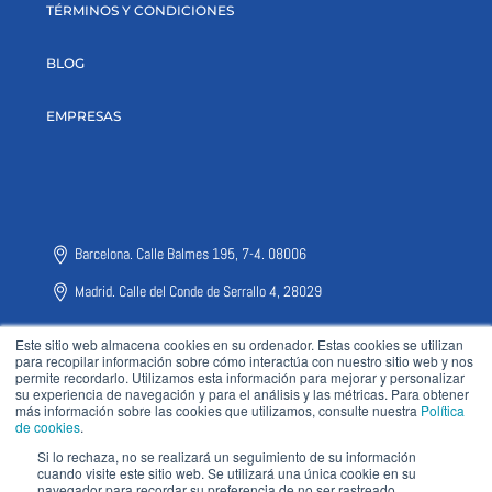
TÉRMINOS Y CONDICIONES
BLOG
EMPRESAS
Barcelona. Calle Balmes 195, 7-4. 08006
Madrid. Calle del Conde de Serrallo 4, 28029
Este sitio web almacena cookies en su ordenador. Estas cookies se utilizan
para recopilar información sobre cómo interactúa con nuestro sitio web y nos
permite recordarlo. Utilizamos esta información para mejorar y personalizar
su experiencia de navegación y para el análisis y las métricas. Para obtener
más información sobre las cookies que utilizamos, consulte nuestra
Política
de cookies
.
CDMX. Calle Adolfo Lopez Mateos nº2024, Colonia Bellavista, Metepec
52172
Si lo rechaza, no se realizará un seguimiento de su información
cuando visite este sitio web. Se utilizará una única cookie en su
navegador para recordar su preferencia de no ser rastreado.
Santiago de Chile. Cerro el Plomo 5931, 7550000