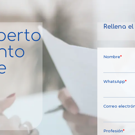
Rellena e
perto
nto
e