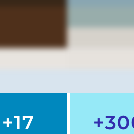
+17
+30