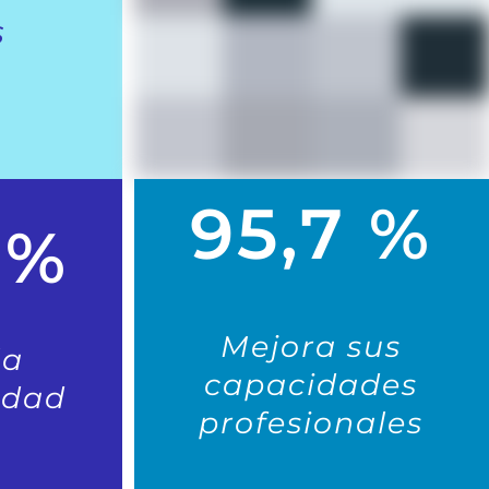
s
95,7 %
 %
Mejora sus
la
capacidades
idad
profesionales