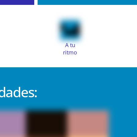
A tu
ritmo
idades: