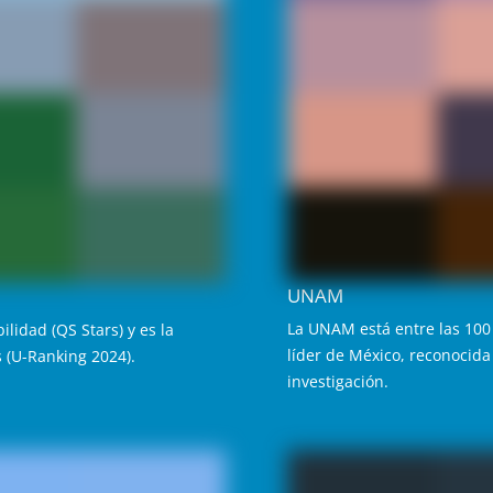
UNAM
La UNAM está entre las 100
lidad (QS Stars) y es la
líder de México, reconocida
 (U-Ranking 2024).
investigación.