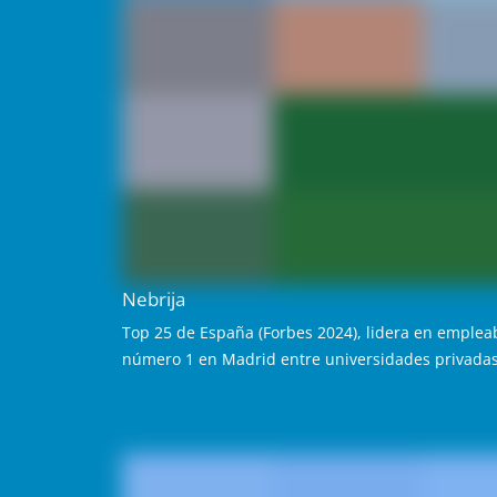
Nebrija
Top 25 de España (Forbes 2024), lidera en empleabi
número 1 en Madrid entre universidades privadas