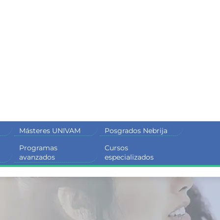
Másteres UNIVAM
Posgrados Nebrija
Programas
Cursos
M
avanzados
especializados