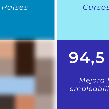
Países
Curso
94,5
Mejora 
empleabil