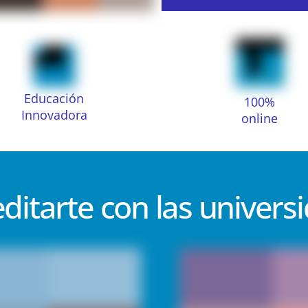
Educación
100%
Innovadora
online
editarte con las univers